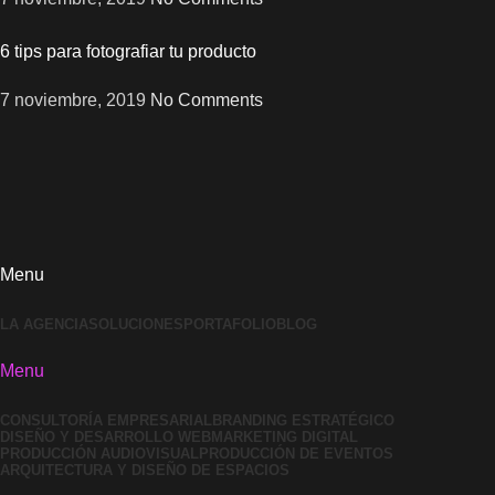
6 tips para fotografiar tu producto
7 noviembre, 2019
No Comments
Menu
LA AGENCIA
SOLUCIONES
PORTAFOLIO
BLOG
Menu
CONSULTORÍA EMPRESARIAL
BRANDING ESTRATÉGICO
DISEÑO Y DESARROLLO WEB
MARKETING DIGITAL
PRODUCCIÓN AUDIOVISUAL
PRODUCCIÓN DE EVENTOS
ARQUITECTURA Y DISEÑO DE ESPACIOS