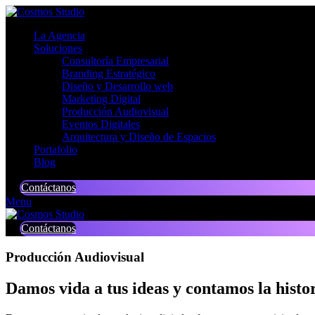
La Agencia
Soluciones
Consultoría Empresarial
Branding Estratégico
Diseño y Desarrollo web
Marketing Digital
Producción Audiovisual
Eventos Digitales
Arquitectura y Diseño de Espacios
Portafolio
Blog
Contáctanos
Menu
Contáctanos
Producción Audiovisual
Damos vida a tus ideas y contamos la hist